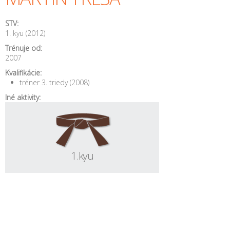
STV:
1. kyu (2012)
Trénuje od:
2007
Kvalifikácie:
tréner 3. triedy (2008)
Iné aktivity:
1.kyu