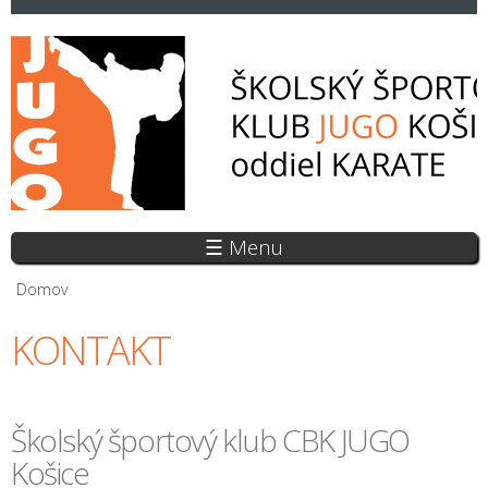
Skočiť
na
hlavný
obsah
☰ Menu
Nachádzate sa tu
Domov
KONTAKT
Školský športový klub CBK JUGO
Košice