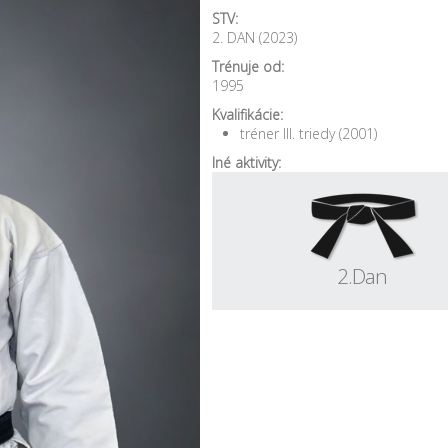
STV:
2. DAN (2023)
Trénuje od:
1995
Kvalifikácie:
tréner III. triedy (2001)
Iné aktivity:
2.Dan