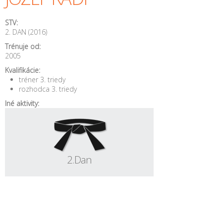
STV:
2. DAN (2016)
Trénuje od:
2005
Kvalifikácie:
tréner 3. triedy
rozhodca 3. triedy
Iné aktivity:
2.Dan