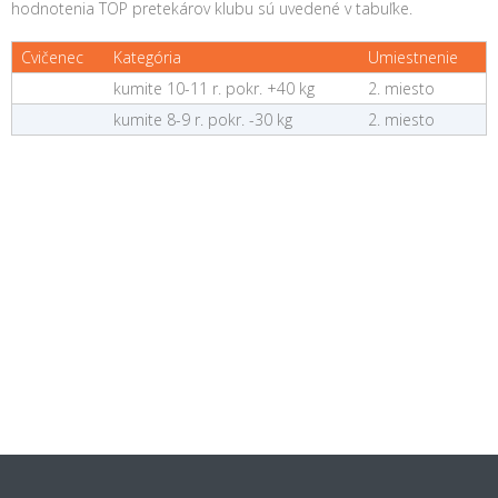
hodnotenia TOP pretekárov klubu sú uvedené v tabuľke.
Cvičenec
Kategória
Umiestnenie
kumite 10-11 r. pokr. +40 kg
2. miesto
kumite 8-9 r. pokr. -30 kg
2. miesto