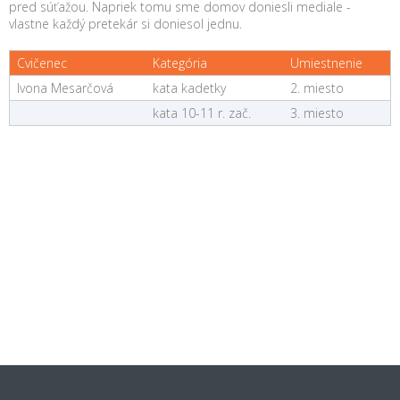
pred súťažou. Napriek tomu sme domov doniesli mediale -
vlastne každý pretekár si doniesol jednu.
Cvičenec
Kategória
Umiestnenie
Ivona Mesarčová
kata kadetky
2. miesto
kata 10-11 r. zač.
3. miesto