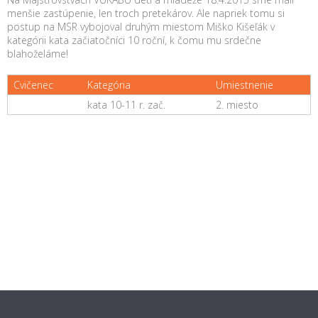
menšie zastúpenie, len troch pretekárov. Ale napriek tomu si
postup na MSR vybojoval druhým miestom Miško Kišeľák v
kategórii kata začiatočníci 10 roční, k čomu mu srdečne
blahoželáme!
Cvičenec
Kategória
Umiestnenie
kata 10-11 r. zač.
2. miesto