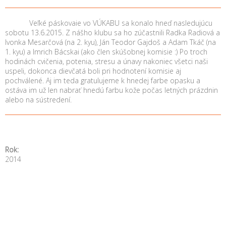
Veľké páskovaie vo VÚKABU sa konalo hneď nasledujúcu
sobotu 13.6.2015. Z nášho klubu sa ho zúčastnili Radka Radiová a
Ivonka Mesarčová (na 2. kyu), Ján Teodor Gajdoš a Adam Tkáč (na
1. kyu) a Imrich Bácskai (ako člen skúšobnej komisie :) Po troch
hodinách cvičenia, potenia, stresu a únavy nakoniec všetci naši
uspeli, dokonca dievčatá boli pri hodnotení komisie aj
pochválené. Aj im teda gratulujeme k hnedej farbe opasku a
ostáva im už len nabrať hnedú farbu kože počas letných prázdnin
alebo na sústredení.
Rok:
2014