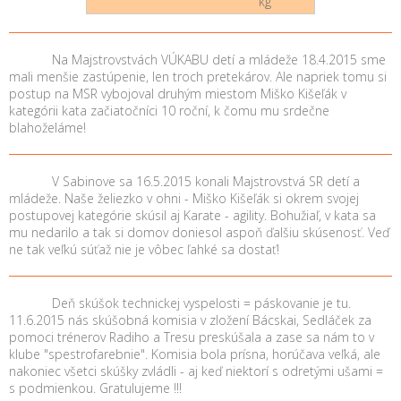
kg
Na Majstrovstvách VÚKABU detí a mládeže 18.4.2015 sme
mali menšie zastúpenie, len troch pretekárov. Ale napriek tomu si
postup na MSR vybojoval druhým miestom Miško Kišeľák v
kategórii kata začiatočníci 10 roční, k čomu mu srdečne
blahoželáme!
V Sabinove sa 16.5.2015 konali Majstrovstvá SR detí a
mládeže. Naše želiezko v ohni - Miško Kišeľák si okrem svojej
postupovej kategórie skúsil aj Karate - agility. Bohužiaľ, v kata sa
mu nedarilo a tak si domov doniesol aspoň ďalšiu skúsenosť. Veď
ne tak veľkú súťaž nie je vôbec ľahké sa dostať!
Deň skúšok technickej vyspelosti = páskovanie je tu.
11.6.2015 nás skúšobná komisia v zložení Bácskai, Sedláček za
pomoci trénerov Radiho a Tresu preskúšala a zase sa nám to v
klube "spestrofarebnie". Komisia bola prísna, horúčava veľká, ale
nakoniec všetci skúšky zvládli - aj keď niektorí s odretými ušami =
s podmienkou. Gratulujeme !!!