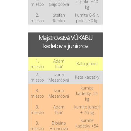
r. pokr. +40
miesto
Gajdošová
kg
2.
Štefan
kumite 8-9 r.
miesto
Repko
pokr. -30 kg
Majstrovstvá VÚKABU
kadetov a juniorov
1.
Adam
Kata juniori
miesto
Tkáč
2.
Ivona
kata kadetky
miesto
Mesarčová
kumite
3.
Ivona
kadetky -54
miesto
Mesarčová
kg
3.
Adam
kumite juniori
miesto
Tkáč
+ 76 kg
kumite
3.
Bibiána
kadetky +54
miesto
Hroncová