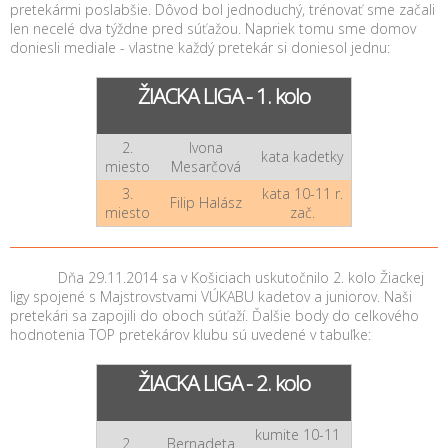
pretekármi poslabšie. Dôvod bol jednoduchý, trénovať sme začali
len necelé dva týždne pred súťažou. Napriek tomu sme domov
doniesli mediale - vlastne každý pretekár si doniesol jednu:
ŽIACKA LIGA - 1. kolo
2.
Ivona
kata kadetky
miesto
Mesarčová
3.
kata 10-11 r.
Filip Halász
miesto
zač.
Dňa 29.11.2014 sa v Košiciach uskutočnilo 2. kolo Žiackej
ligy spojené s Majstrovstvami VÚKABU kadetov a juniorov. Naši
pretekári sa zapojili do oboch súťaží. Ďalšie body do celkového
hodnotenia TOP pretekárov klubu sú uvedené v tabuľke:
ŽIACKA LIGA - 2. kolo
kumite 10-11
2.
Bernadeta